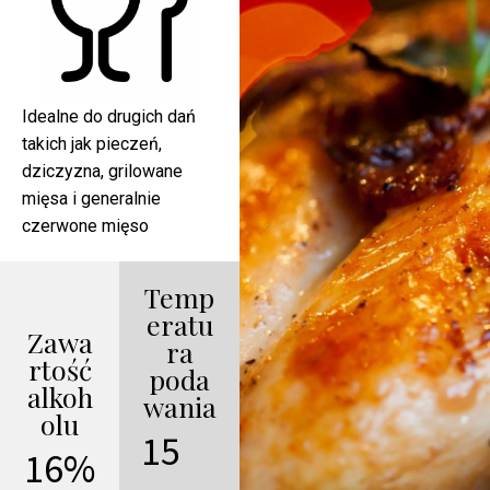
Idealne do drugich dań
takich jak pieczeń,
dziczyzna, grilowane
mięsa i generalnie
czerwone mięso
Temp
eratu
Zawa
ra
rtość
poda
alkoh
wania
olu
15
16%