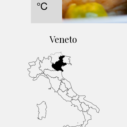
℃
Veneto