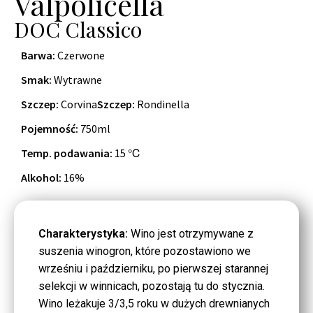
Valpolicella
DOC Classico
Barwa:
Czerwone
Smak:
Wytrawne
Szczep:
Corvina
Szczep:
Rondinella
Pojemność:
750ml
Temp. podawania:
15 ℃
Alkohol:
16%
Charakterystyka:
Wino jest otrzymywane z
suszenia winogron, które pozostawiono we
wrześniu i październiku, po pierwszej starannej
selekcji w winnicach, pozostają tu do stycznia.
Wino leżakuje 3/3,5 roku w dużych drewnianych