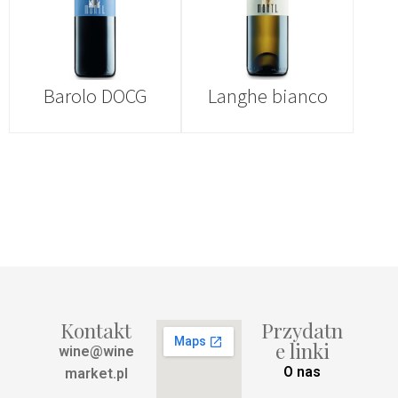
Barolo DOCG
Langhe bianco
Kontakt
Przydatn
e linki
wine@wine
O nas
market.pl