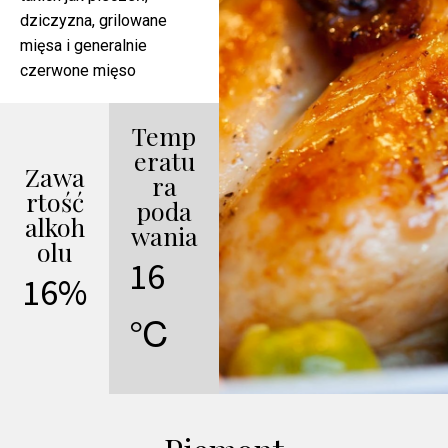
dziczyzna, grilowane
mięsa i generalnie
czerwone mięso
Temp
eratu
Zawa
ra
rtość
poda
alkoh
wania
olu
16
16%
℃