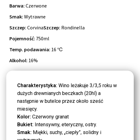
Barwa:
Czerwone
Smak:
Wytrawne
Szczep:
Corvina
Szczep:
Rondinella
Pojemność:
750ml
Temp. podawania:
16 ℃
Alkohol:
16%
Charakterystyka:
Wino leżakuje 3/3,5 roku w
dużych drewnianych beczkach (20hl) a
następnie w butelce przez około sześć
miesięcy.
Kolor:
Czerwony granat
Bukiet:
Intensywny, eteryczny, ostry.
Smak:
Miękki, suchy, „ciepły”, solidny i